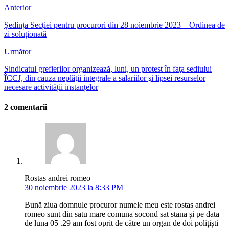
Anterior
Ședința Secției pentru procurori din 28 noiembrie 2023 – Ordinea de
zi soluționată
Următor
Sindicatul grefierilor organizează, luni, un protest în faţa sediului
ÎCCJ, din cauza neplăţii integrale a salariilor şi lipsei resurselor
necesare activității instanțelor
2 comentarii
Rostas andrei romeo
30 noiembrie 2023 la 8:33 PM
Bună ziua domnule procuror numele meu este rostas andrei
romeo sunt din satu mare comuna socond sat stana și pe data
de luna 05 .29 am fost oprit de către un organ de doi polițiști