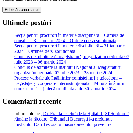
Ultimele postări
Secţia pentru procurori în materie disciplinară – Camera de
consiliu – 31 ianuarie 2024 – Ordinea de zi solutionata
Secţia pentru procurori în materie disciplinară – 31 ianuarie
2024 – Ordinea de zi solutionata
Concurs de admitere în magistratură, organizat in perioada 07
iulie 2023 – 06 martie 2024
Concurs de admitere la Institutul Naţional al Magistraturii,
organizat în perioada 07 iulie 2023 – 28 martie 2024
Procese verbale ale întâlnirilor comisiei nr.1 (judecători) –
Legislaţie şi cooperare interinstituţională – Minuta întâlnirii
comisiei nr 1 – judecători din data de 30 ianuarie 2024
Comentarii recente
Iuli mihalc
pe
„Dr. Frankenstein” de la Spitalul „Sf.Spiridon”
rămâne la răcoare. Tribunalul București i-a prelungit
medicului Dan Tesloianu măsura arestului preventiv