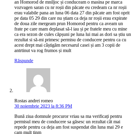
an Homorod de mniljoc și conduceam o masina pe marca
vozvagen saran cu nr roșii din păcate eu credeam ca nr roșii
erau valabile pana an luna 06 data 27 din păcate am fost oprit
pe data 05 29 din care nu știam ca deja nr roșii erau expirate
de doua zile mergeam prun Homorod pentru ca aveam un
frate pe care mam deplasat să-l iau și pe fratele meu cu mine
ca era sezon de cules căpșuni pe luna lui mai as dori sa știu un
rezultat si să-mi primesc permisu de conducere pentru ca cu
acest drept mai câștigăm necesarul casei și am 3 copii de
antrtinut va rog frumos și mult
Răspunde
Rostas andrei romeo
30 noiembrie 2023 la 8:36 PM
Bună ziua domnule procuror vriau sa ma verificați pentru
permisul meu de conducere sa găsesc un rezultat cât mai
repede pentru ca deja am fost suspendat din luna mai 29 e
cam mult tinm